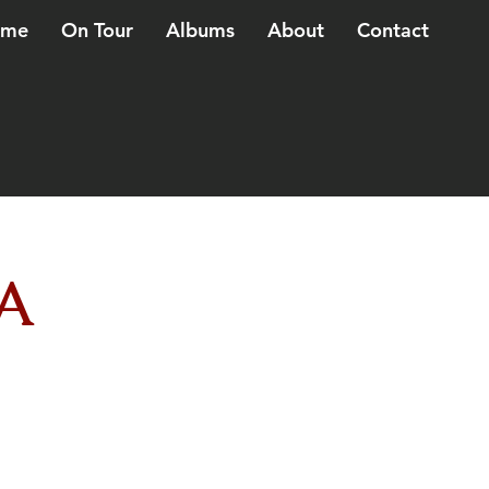
ome
On Tour
Albums
About
Contact
A