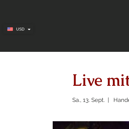
USD
Live mi
Sa., 13. Sept.
  |  
Hande