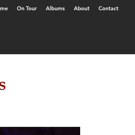
ome
On Tour
Albums
About
Contact
s